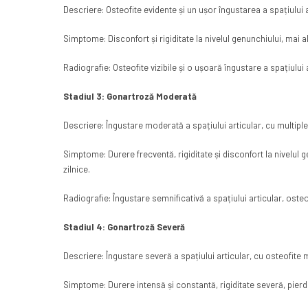
Descriere: Osteofite evidente și un ușor îngustarea a spațiului a
Simptome: Disconfort și rigiditate la nivelul genunchiului, mai a
Radiografie: Osteofite vizibile și o ușoară îngustare a spațiului 
Stadiul 3: Gonartroză Moderată
Descriere: Îngustare moderată a spațiului articular, cu multiple
Simptome: Durere frecventă, rigiditate și disconfort la nivelul ge
zilnice.
Radiografie: Îngustare semnificativă a spațiului articular, osteo
Stadiul 4: Gonartroză Severă
Descriere: Îngustare severă a spațiului articular, cu osteofite
Simptome: Durere intensă și constantă, rigiditate severă, pierdere