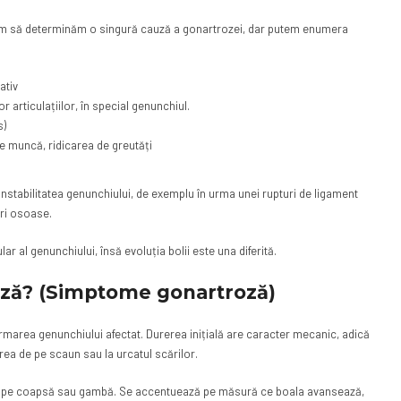
eușim să determinăm o singură cauză a gonartrozei, dar putem enumera
ativ
 articulațiilor, în special genunchiul.
s)
de muncă, ridicarea de greutăți
instabilitatea genunchiului, de exemplu în urma unei rupturi de ligament
uri osoase.
ular al genunchiului, însă evoluția bolii este una diferită.
roză? (Simptome gonartroză)
rmarea genunchiului afectat. Durerea inițială are caracter mecanic, adică
carea de pe scaun sau la urcatul scărilor.
dia pe coapsă sau gambă. Se accentuează pe măsură ce boala avansează,