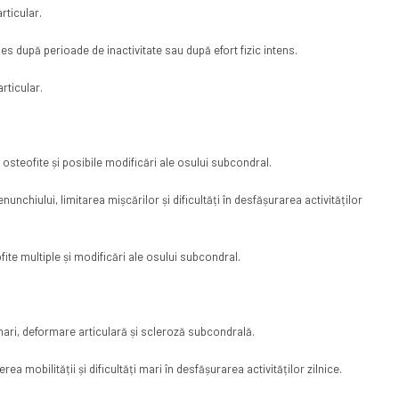
rticular.
les după perioade de inactivitate sau după efort fizic intens.
articular.
 osteofite și posibile modificări ale osului subcondral.
nunchiului, limitarea mișcărilor și dificultăți în desfășurarea activităților
fite multiple și modificări ale osului subcondral.
 mari, deformare articulară și scleroză subcondrală.
a mobilității și dificultăți mari în desfășurarea activităților zilnice.