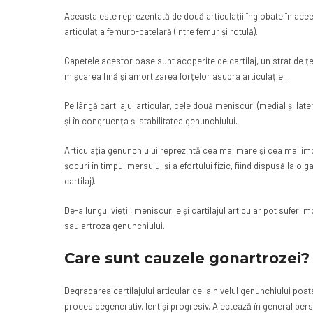
Aceasta este reprezentată de două articulații înglobate în aceeași
articulația femuro-patelară (intre femur și rotulă).
Capetele acestor oase sunt acoperite de cartilaj, un strat de țe
mișcarea fină și amortizarea forțelor asupra articulației.
Pe lângă cartilajul articular, cele două meniscuri (medial și lat
și în congruența și stabilitatea genunchiului.
Articulația genunchiului reprezintă cea mai mare și cea mai imp
șocuri în timpul mersului și a efortului fizic, fiind dispusă la o
cartilaj).
De-a lungul vieții, meniscurile și cartilajul articular pot sufer
sau artroza genunchiului.
Care sunt cauzele gonartrozei?
Degradarea cartilajului articular de la nivelul genunchiului poa
proces degenerativ, lent și progresiv. Afectează în general pers