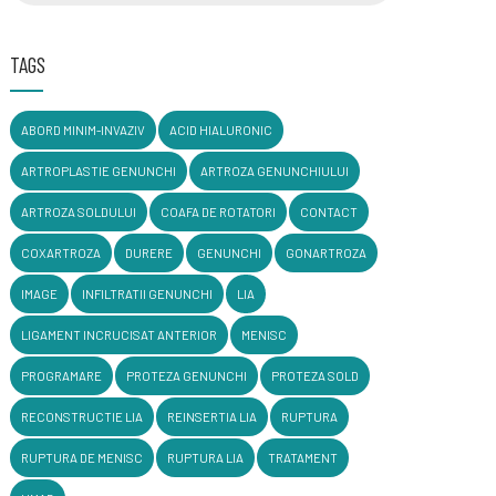
TAGS
ABORD MINIM-INVAZIV
ACID HIALURONIC
ARTROPLASTIE GENUNCHI
ARTROZA GENUNCHIULUI
ARTROZA SOLDULUI
COAFA DE ROTATORI
CONTACT
COXARTROZA
DURERE
GENUNCHI
GONARTROZA
IMAGE
INFILTRATII GENUNCHI
LIA
LIGAMENT INCRUCISAT ANTERIOR
MENISC
PROGRAMARE
PROTEZA GENUNCHI
PROTEZA SOLD
RECONSTRUCTIE LIA
REINSERTIA LIA
RUPTURA
RUPTURA DE MENISC
RUPTURA LIA
TRATAMENT