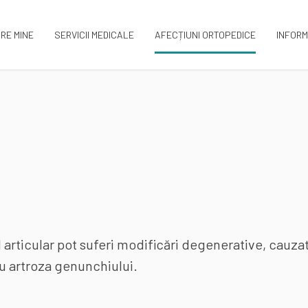
RE MINE
SERVICII MEDICALE
AFECȚIUNI ORTOPEDICE
INFORM
ul articular pot suferi modificări degenerative, cauza
au artroza genunchiului.