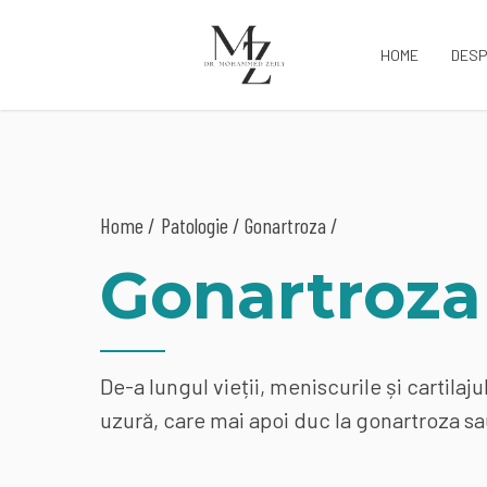
HOME
DESP
Home
Patologie
/ Gonartroza /
Gonartroza
De-a lungul vieții, meniscurile și cartilaj
uzură, care mai apoi duc la gonartroza s