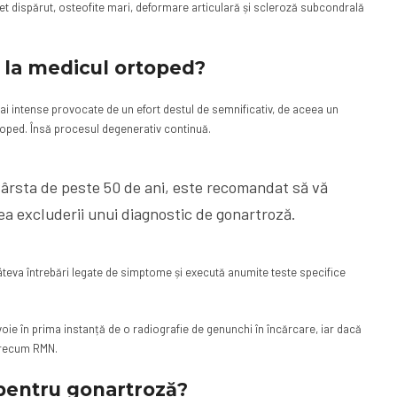
t dispărut, osteofite mari, deformare articulară și scleroză subcondrală
 la medicul ortoped?
 mai intense provocate de un efort destul de semnificativ, de aceea un
rtoped. Însă procesul degenerativ continuă.
vârsta de peste 50 de ani, este recomandat să vă
ea excluderii unui diagnostic de gonartroză.
âteva întrebări legate de simptome și execută anumite teste specifice
oie în prima instanță de o radiografie de genunchi în încărcare, iar dacă
 precum RMN.
 pentru gonartroză?