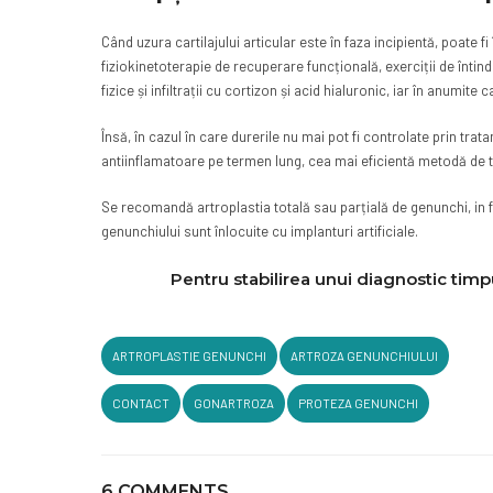
Când uzura cartilajului articular este în faza incipientă, poate 
fiziokinetoterapie de recuperare funcțională, exerciții de întind
fizice și infiltrații cu cortizon și acid hialuronic, iar în anumite caz
Însă, în cazul în care durerile nu mai pot fi controlate prin tr
antiinflamatoare pe termen lung, cea mai eficientă metodă de 
Se recomandă artroplastia totală sau parțială de genunchi, in fu
genunchiului sunt înlocuite cu implanturi artificiale.
Pentru stabilirea unui diagnostic timp
ARTROPLASTIE GENUNCHI
ARTROZA GENUNCHIULUI
CONTACT
GONARTROZA
PROTEZA GENUNCHI
6 COMMENTS