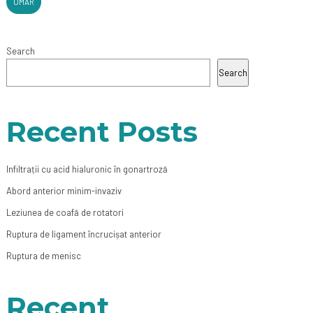
UMAR
Search
Search
Recent Posts
Infiltrații cu acid hialuronic în gonartroză
Abord anterior minim-invaziv
Leziunea de coafă de rotatori
Ruptura de ligament încrucișat anterior
Ruptura de menisc
Recent