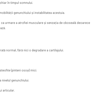
 chiar în timpul somnului.
obilității genunchiului și instabilitatea acestuia.
i ca urmare a atrofiei musculare și senzația de oboseală deoarece
ează.
ată normal, fără nici o degradare a cartilajului.
eofite (pinteni osoși) mici.
 nivelul genunchiului.
i articular.