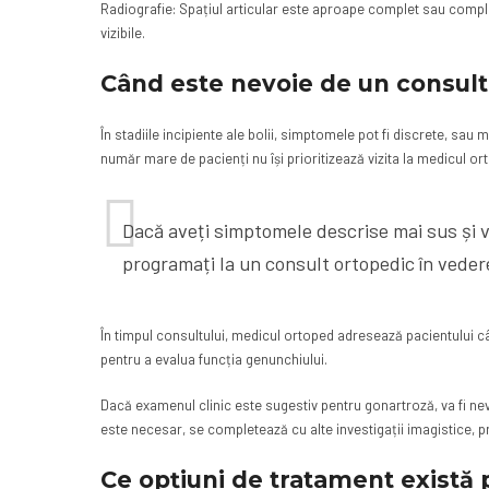
Radiografie: Spațiul articular este aproape complet sau comple
vizibile.
Când este nevoie de un consult
În stadiile incipiente ale bolii, simptomele pot fi discrete, sau
număr mare de pacienți nu își prioritizează vizita la medicul o
Dacă aveți simptomele descrise mai sus și 
programați la un consult ortopedic în veder
În timpul consultului, medicul ortoped adresează pacientului c
pentru a evalua funcția genunchiului.
Dacă examenul clinic este sugestiv pentru gonartroză, va fi nev
este necesar, se completează cu alte investigații imagistice,
Ce opțiuni de tratament există