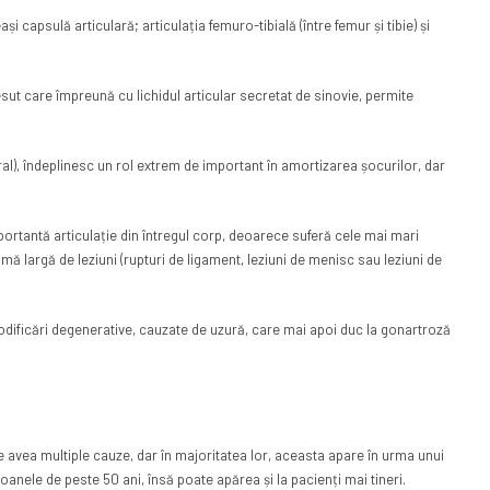
 capsulă articulară; articulația femuro-tibială (între femur și tibie) și
sut care împreună cu lichidul articular secretat de sinovie, permite
eral), îndeplinesc un rol extrem de important în amortizarea șocurilor, dar
ortantă articulație din întregul corp, deoarece suferă cele mai mari
 gamă largă de leziuni (rupturi de ligament, leziuni de menisc sau leziuni de
i modificări degenerative, cauzate de uzură, care mai apoi duc la gonartroză
te avea multiple cauze, dar în majoritatea lor, aceasta apare în urma unui
oanele de peste 50 ani, însă poate apărea și la pacienți mai tineri.