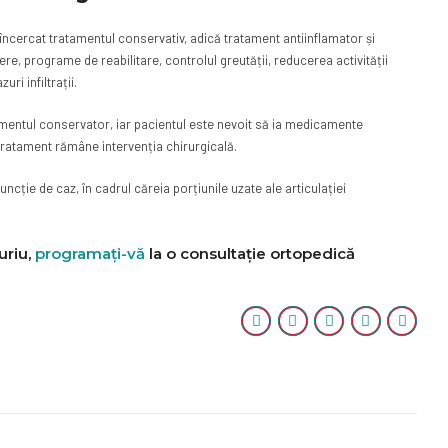
fi încercat tratamentul conservativ, adică tratament antiinflamator și
ere, programe de reabilitare, controlul greutății, reducerea activității
uri infiltrații.
atamentul conservator, iar pacientul este nevoit să ia medicamente
tratament rămâne intervenția chirurgicală.
ncție de caz, în cadrul căreia porțiunile uzate ale articulației
uriu,
programați-vă
la o consultație ortopedică