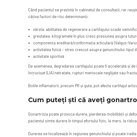
Când pacientul se prezintă în cabinetul de consultații, rar r
câțiva factori de risc determinanți:
vârsta: abilitatea de regenerare a cartilajului scade semnific
greutatea: kilogramele în plus cresc presiunea asupra tuturor
componența ereditară/conformația articulară (Valgus-Varu
activitatea fizică – stres crescut asupra genunchiului: tipul 
activitate sportivă
De asemenea, degradarea cartilajului poate fi accelerată și de 
încrucișat (LIA) netratate, rupturi meniscale neglijate sau fract
Bolile inflamatorii, precum PR și guta, pot afecta cartilajul artic
Cum puteți ști că aveți gonart
Gonartroza poate provoca durere, pierderea mobilității și defo
pacientul simte durere în timpul efortului fizic, la mers, la ridi
Durerea se localizează în regiunea genunchiului și poate ira