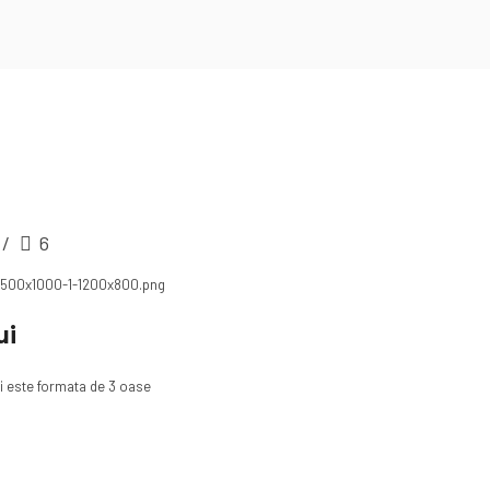
6
ui
si este formata de 3 oase