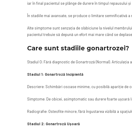
iar în final pacientul se plânge de durere în timpul repausului și
În stadiile mai avansate, se produce o limitare semnificativă a m
Alte simptome sunt senzația de slăbiciune la nivelul membrulu
pacientul trebuie să depună un efort mai mare când se deplas
Care sunt stadiile gonartrozei?
Stadiul 0: Fără diagnostic de Gonartroză (Normal). Articulația ar
Stadiul 1: Gonartroză Incipientă
Descriere: Schimbări osoase minime, cu posibilă apariție de ost
Simptome: De obicei, asimptomatic sau durere foarte ușoară la
Radiografie: Osteofite minore, fără îngustarea vizibilă a spațiulu
Stadiul 2: Gonartroză Ușoară