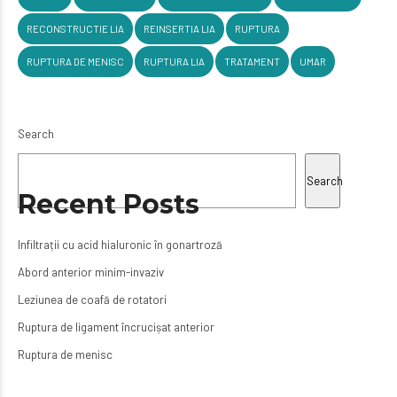
RECONSTRUCTIE LIA
REINSERTIA LIA
RUPTURA
RUPTURA DE MENISC
RUPTURA LIA
TRATAMENT
UMAR
Search
Search
Recent Posts
Infiltrații cu acid hialuronic în gonartroză
Abord anterior minim-invaziv
Leziunea de coafă de rotatori
Ruptura de ligament încrucișat anterior
Ruptura de menisc