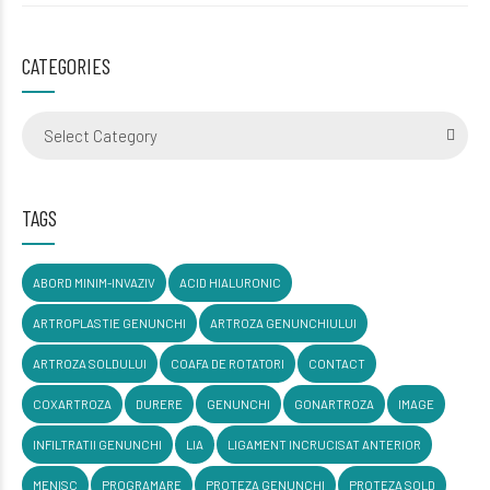
CATEGORIES
Select Category
TAGS
ABORD MINIM-INVAZIV
ACID HIALURONIC
ARTROPLASTIE GENUNCHI
ARTROZA GENUNCHIULUI
ARTROZA SOLDULUI
COAFA DE ROTATORI
CONTACT
COXARTROZA
DURERE
GENUNCHI
GONARTROZA
IMAGE
INFILTRATII GENUNCHI
LIA
LIGAMENT INCRUCISAT ANTERIOR
MENISC
PROGRAMARE
PROTEZA GENUNCHI
PROTEZA SOLD