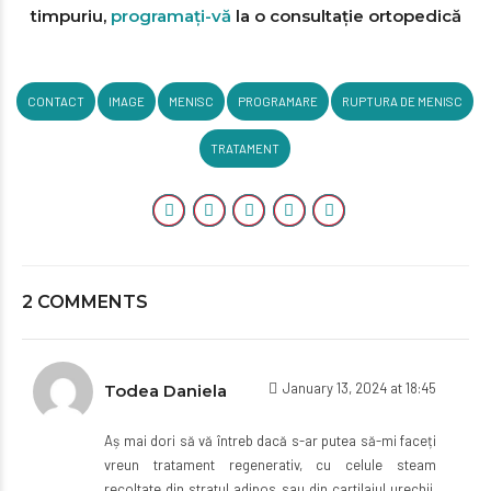
timpuriu,
programați-vă
la o consultație ortopedică
CONTACT
IMAGE
MENISC
PROGRAMARE
RUPTURA DE MENISC
TRATAMENT
2 COMMENTS
January 13, 2024 at 18:45
Todea Daniela
Aș mai dori să vă întreb dacă s-ar putea să-mi faceți
vreun tratament regenerativ, cu celule steam
recoltate din stratul adipos sau din cartilajul urechii,