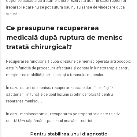
Opțiunea aceasta de tratament este rezervată doar în cazul rupturilor
ireparabile care nu se pot sutura sau nu au șanse de vindecare dupa
sutură.
Ce
presupune
recuperare
a
medicală
dup
ă
ruptur
a
de menisc
tratat
ă
chirurgical?
Recuperarea funcțională după o leziune de menisc operată artroscopic
este în funcție de procedura efectuată și constă în kinetoterapie pentru
menținerea mobilității articulare și a tonusului muscular.
În cazul suturii de menisc, recuperarea poate dura între 4 și 12
săptămâni, în funcție de tipul leziunii si tehnica folosită pentru
repararea meniscului.
In cazul meniscectomiei, recuperarea postoperatorie este relativ
scurtă (3-4 săptămâni), pacientul neavând restricții.
Pentru stabilirea unui diagnostic