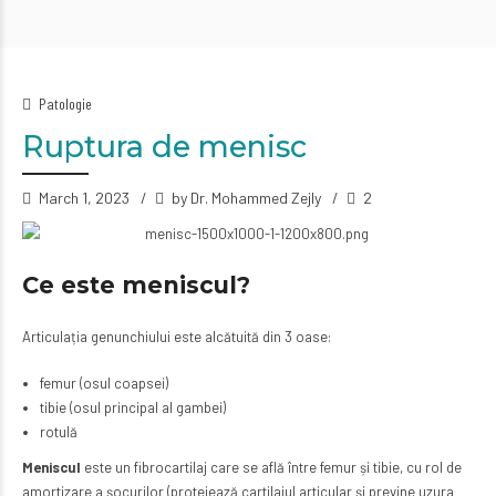
Patologie
Ruptura de menisc
March 1, 2023
by Dr. Mohammed Zejly
2
Ce este meniscul?
Articulația genunchiului este alcătuită din 3 oase:
femur (osul coapsei)
tibie (osul principal al gambei)
rotulă
Meniscul
este un fibrocartilaj care se află între femur și tibie, cu rol de
amortizare a șocurilor (protejează cartilajul articular și previne uzura