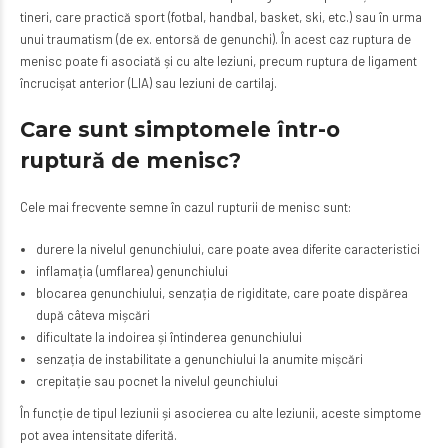
tineri, care practică sport (fotbal, handbal, basket, ski, etc.) sau în urma
unui traumatism (de ex. entorsă de genunchi). În acest caz ruptura de
menisc poate fi asociată și cu alte leziuni, precum ruptura de ligament
încrucișat anterior (LIA) sau leziuni de cartilaj.
Care sunt simptomele
într-o
ruptură de menisc
?
Cele mai frecvente semne în cazul rupturii de menisc sunt:
durere la nivelul genunchiului, care poate avea diferite caracteristici
inflamația (umflarea) genunchiului
blocarea genunchiului, senzația de rigiditate, care poate dispărea
după câteva mișcări
dificultate la indoirea și întinderea genunchiului
senzația de instabilitate a genunchiului la anumite mișcări
crepitație sau pocnet la nivelul geunchiului
În funcție de tipul leziunii și asocierea cu alte leziunii, aceste simptome
pot avea intensitate diferită.