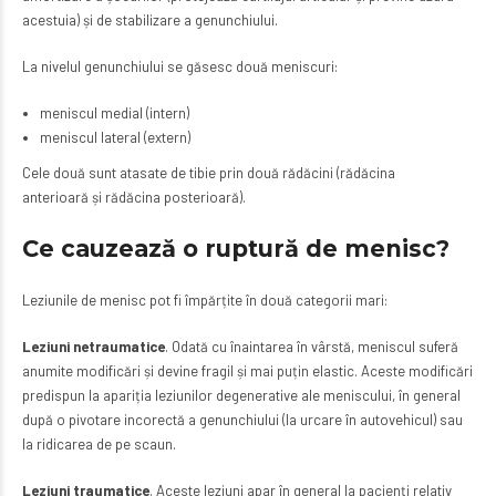
acestuia) și de stabilizare a genunchiului.
La nivelul genunchiului se găsesc două meniscuri:
meniscul medial (intern)
meniscul lateral (extern)
Cele două sunt atasate de tibie prin două rădăcini (rădăcina
anterioară și rădăcina posterioară).
Ce cauzeaz
ă
o ruptură
de menisc?
Leziunile de menisc pot fi împărțite în două categorii mari:
Leziuni netraumatice
. Odată cu înaintarea în vârstă, meniscul suferă
anumite modificări și devine fragil și mai puțin elastic. Aceste modificări
predispun la apariția leziunilor degenerative ale meniscului, în general
după o pivotare incorectă a genunchiului (la urcare în autovehicul) sau
la ridicarea de pe scaun.
Leziuni traumatice
. Aceste leziuni apar în general la pacienți relativ