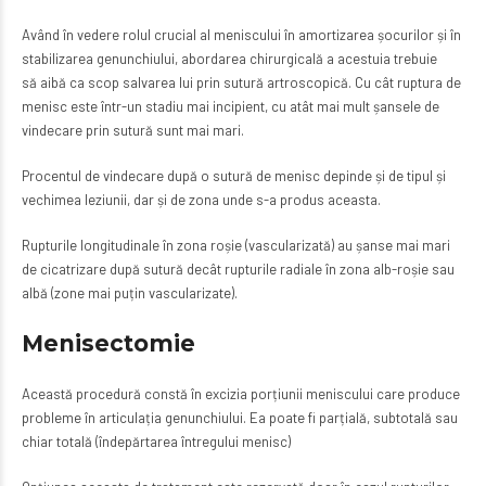
Având în vedere rolul crucial al meniscului în amortizarea șocurilor și în
stabilizarea genunchiului, abordarea chirurgicală a acestuia trebuie
să aibă ca scop salvarea lui prin sutură artroscopică. Cu cât ruptura de
menisc este într-un stadiu mai incipient, cu atât mai mult șansele de
vindecare prin sutură sunt mai mari.
Procentul de vindecare după o sutură de menisc depinde și de tipul și
vechimea leziunii, dar și de zona unde s-a produs aceasta.
Rupturile longitudinale în zona roșie (vascularizată) au șanse mai mari
de cicatrizare după sutură decât rupturile radiale în zona alb-roșie sau
albă (zone mai puțin vascularizate).
Menisectomie
Această procedură constă în excizia porțiunii meniscului care produce
probleme în articulația genunchiului. Ea poate fi parțială, subtotală sau
chiar totală (îndepărtarea întregului menisc)