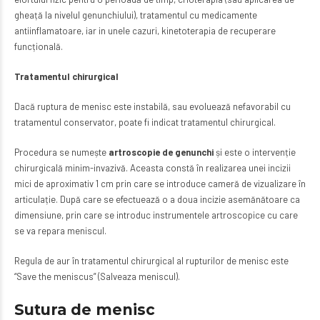
gheață la nivelul genunchiului), tratamentul cu medicamente
antiinflamatoare, iar in unele cazuri, kinetoterapia de recuperare
funcțională.
Tratamentul chirurgical
Dacă ruptura de menisc este instabilă, sau evoluează nefavorabil cu
tratamentul conservator, poate fi indicat tratamentul chirurgical.
Procedura se numește
artroscopie de genunchi
și este o intervenție
chirurgicală minim-invazivă. Aceasta constă în realizarea unei incizii
mici de aproximativ 1 cm prin care se introduce cameră de vizualizare în
articulație. După care se efectuează o a doua incizie asemănătoare ca
dimensiune, prin care se introduc instrumentele artroscopice cu care
se va repara meniscul.
Regula de aur în tratamentul chirurgical al rupturilor de menisc este
“Save the meniscus” (Salveaza meniscul).
Sutura de menisc