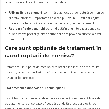
iar apoi se efectuează investigații imagistice.
RMN nativ de genunchi
: confirmă diagnosticul de ruptură de menisc
și oferă informații importante despre tipul leziunii, lucru care ajută
chirurgul ortoped să ofere cele mai bune opțiuni de tratament.
Radiografie de genunchi
: este indicată în anumite cazuri, unde se
suspectează prezența altor cauze care pot provoca durere la nivelul
genunchiului.
Care sunt op
ț
iunile de tratament
î
n
cazul rupturii de menisc?
Tratamentul în ruptura de menisc este stabilit în funcție de mai multe
aspecte, precum: tipul leziunii, vârsta pacientului, asocierea cu alte
leziuni articulare, etc.
Tratamentul conservator (Nechirurgical)
Există leziuni de menisc stabile care se vindecă și evoluează favorabil
cu tratamentul conservator. Această conduită presupune evitarea
efortului fizic pentru o perioadă de timp, crioterapia (sau aplicarea de