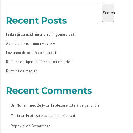
Search
Recent Posts
Infiltrații cu acid hialuronic în gonartroză
Abord anterior minim-invaziv
Leziunea de coafă de rotatori
Ruptura de ligament încrucișat anterior
Ruptura de menisc
Recent Comments
Dr. Mohammed Zejly
on
Protezare totală de genunchi
Maria
on
Protezare totală de genunchi
Popovici
on
Coxartroza