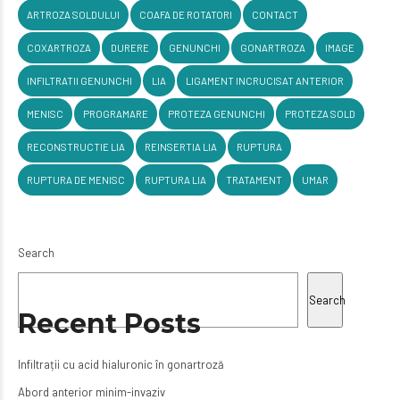
ARTROZA SOLDULUI
COAFA DE ROTATORI
CONTACT
COXARTROZA
DURERE
GENUNCHI
GONARTROZA
IMAGE
INFILTRATII GENUNCHI
LIA
LIGAMENT INCRUCISAT ANTERIOR
MENISC
PROGRAMARE
PROTEZA GENUNCHI
PROTEZA SOLD
RECONSTRUCTIE LIA
REINSERTIA LIA
RUPTURA
RUPTURA DE MENISC
RUPTURA LIA
TRATAMENT
UMAR
Search
Search
Recent Posts
Infiltrații cu acid hialuronic în gonartroză
Abord anterior minim-invaziv