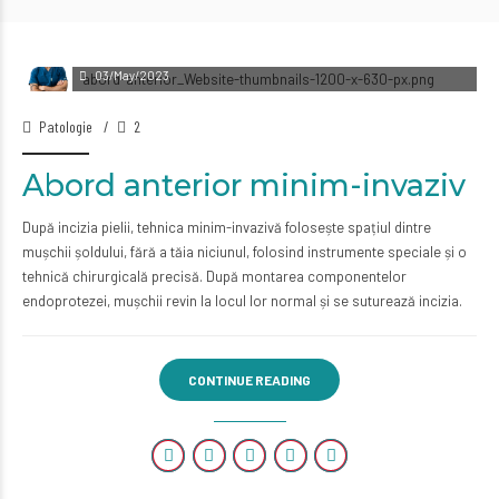
Dr. Mohammed Zejly
03/May/2023
Patologie
2
Abord anterior minim-invaziv
După incizia pielii, tehnica minim-invazivă folosește spațiul dintre
mușchii șoldului, fără a tăia niciunul, folosind instrumente speciale și o
tehnică chirurgicală precisă. După montarea componentelor
endoprotezei, mușchii revin la locul lor normal și se suturează incizia.
CONTINUE READING